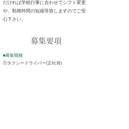
だければ学校行事に合わせてシフト変更
や、勤務時間の短縮等致しますのでご安
心下さい。
募集要項
■募集職種
①タクシードライバー(正社員)
②定時制ドライバー(パート)
■応募資格
①普通免許取得3年後21歳以上の方
②2種免許をお持ちの方
■勤務日数
①正社員