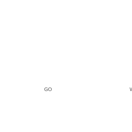
各種デビット/クレジットカード、電子マネー決済対応して
お支払いが可能です。
イト
GO
新型コロナウイルス対策も万全です！